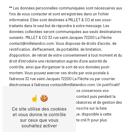
** Les données personnelles communiquées sont nécessaires aux
fins de vous contacter et sont enregistrées dans un fichier
informatisé. Elles sont destinées à MILLET & CO et ses sous-
traitants dans le seul but de répondre à votre message. Les
données collectées seront communiquées aux seuls destinataires
suivants: MILLET & CO 32 rue saint Jacques 72200 La Flèche
contact@milletandco.com. Vous disposez de droits d’accès, de
rectification, d’effacement, de portabilité, de limitation,
d’opposition, de retrait de votre consentement à tout moment et du
droit d’introduire une réclamation auprès d’une autorité de
contrôle, ainsi que d’organiser le sort de vos données post-
mortem. Vous pouvez exercer ces droits par voie postale à
l'adresse 32 rue saint Jacques 72200 La Flèche ou par courrier
électronique à l'adresse contact@milletandco.com. Un justificatif
d'identité pourra vous être demandé. Nous conservons vos
données pendant la période de prise de contact puis pendant la
durée de prescription légale aux fins probatoires et de gestion des
contentieux. Vous avez le droit de vous inscrire sur la liste
Ce site utilise des cookies
d'opposition au démarchage téléphonique, disponible à cette
et vous donne le contrôle
adresse:
Bloctel.gouv.fr
. Consultez le site cnil.fr pour plus
sur ceux que vous
souhaitez activer
d’informations sur vos droits.