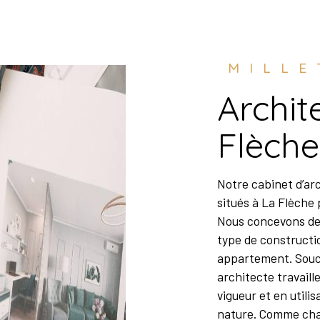
MILL
architecte à La
Flèche
Notre cabinet d’architecte vous accueille dans ses locaux
situés à La Flèche 
Nous concevons des
type de constructi
appartement. Souci
architecte travail
vigueur et en utili
nature. Comme chaq