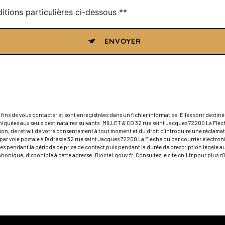
itions particulières ci-dessous **
ENVOYER
s de vous contacter et sont enregistrées dans un fichier informatisé. Elles sont destinée
quées aux seuls destinataires suivants: MILLET & CO 32 rue saint Jacques 72200 La Flè
ition, de retrait de votre consentement à tout moment et du droit d’introduire une réclamat
ar voie postale à l'adresse 32 rue saint Jacques 72200 La Flèche ou par courrier électron
 pendant la période de prise de contact puis pendant la durée de prescription légale aux
éphonique, disponible à cette adresse:
Bloctel.gouv.fr
. Consultez le site cnil.fr pour plus d