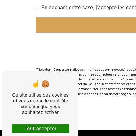
En cochant cette case, j'accepte les cond
** Les données personnelles communiquées sont nécessaires aux fin
répondre à votre message. Les données collectées seront communi
rectification, d’effacement, de portabilité, de limitation, d’oppos
sort de vos données post-mortem. Vous pouvez exercer ces droits p
d'identité pourra vous être demandé. Nous conservons vos données
droit de vous inscrire sur la liste d'opposition au démarchage tél
Ce site utilise des cookies
et vous donne le contrôle
sur ceux que vous
souhaitez activer
Tout accepter