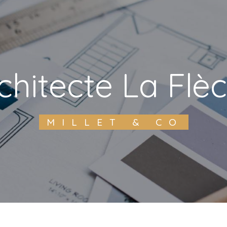
rchitecte La Flè
MILLET & CO