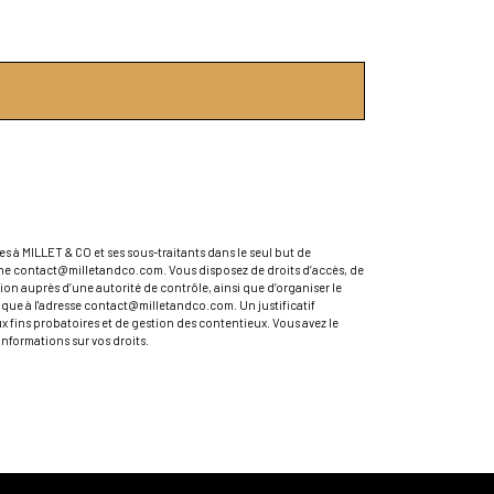
s à MILLET & CO et ses sous-traitants dans le seul but de
che contact@milletandco.com. Vous disposez de droits d’accès, de
ion auprès d’une autorité de contrôle, ainsi que d’organiser le
ique à l'adresse contact@milletandco.com. Un justificatif
 fins probatoires et de gestion des contentieux. Vous avez le
’informations sur vos droits.