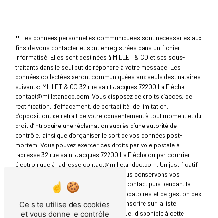
** Les données personnelles communiquées sont nécessaires aux
fins de vous contacter et sont enregistrées dans un fichier
informatisé. Elles sont destinées à MILLET & CO et ses sous-
traitants dans le seul but de répondre à votre message. Les
données collectées seront communiquées aux seuls destinataires
suivants: MILLET & CO 32 rue saint Jacques 72200 La Flèche
contact@milletandco.com. Vous disposez de droits d’accès, de
rectification, d’effacement, de portabilité, de limitation,
d’opposition, de retrait de votre consentement à tout moment et du
droit d’introduire une réclamation auprès d’une autorité de
contrôle, ainsi que d’organiser le sort de vos données post-
mortem. Vous pouvez exercer ces droits par voie postale à
l'adresse 32 rue saint Jacques 72200 La Flèche ou par courrier
électronique à l'adresse contact@milletandco.com. Un justificatif
d'identité pourra vous être demandé. Nous conservons vos
données pendant la période de prise de contact puis pendant la
durée de prescription légale aux fins probatoires et de gestion des
contentieux. Vous avez le droit de vous inscrire sur la liste
Ce site utilise des cookies
d'opposition au démarchage téléphonique, disponible à cette
et vous donne le contrôle