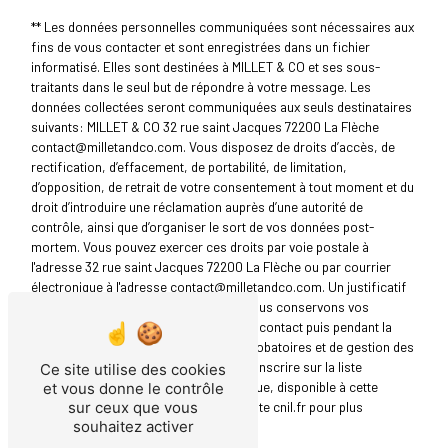
** Les données personnelles communiquées sont nécessaires aux
fins de vous contacter et sont enregistrées dans un fichier
informatisé. Elles sont destinées à MILLET & CO et ses sous-
traitants dans le seul but de répondre à votre message. Les
données collectées seront communiquées aux seuls destinataires
suivants: MILLET & CO 32 rue saint Jacques 72200 La Flèche
contact@milletandco.com. Vous disposez de droits d’accès, de
rectification, d’effacement, de portabilité, de limitation,
d’opposition, de retrait de votre consentement à tout moment et du
droit d’introduire une réclamation auprès d’une autorité de
contrôle, ainsi que d’organiser le sort de vos données post-
mortem. Vous pouvez exercer ces droits par voie postale à
l'adresse 32 rue saint Jacques 72200 La Flèche ou par courrier
électronique à l'adresse contact@milletandco.com. Un justificatif
d'identité pourra vous être demandé. Nous conservons vos
données pendant la période de prise de contact puis pendant la
durée de prescription légale aux fins probatoires et de gestion des
contentieux. Vous avez le droit de vous inscrire sur la liste
Ce site utilise des cookies
d'opposition au démarchage téléphonique, disponible à cette
et vous donne le contrôle
adresse:
Bloctel.gouv.fr
. Consultez le site cnil.fr pour plus
sur ceux que vous
souhaitez activer
d’informations sur vos droits.