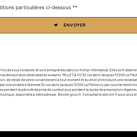
itions particulières ci-dessous **
ENVOYER
s de vous contacter et sont enregistrées dans un fichier informatisé. Elles sont destinée
quées aux seuls destinataires suivants: MILLET & CO 32 rue saint Jacques 72200 La Flè
ition, de retrait de votre consentement à tout moment et du droit d’introduire une réclamat
ar voie postale à l'adresse 32 rue saint Jacques 72200 La Flèche ou par courrier électron
 pendant la période de prise de contact puis pendant la durée de prescription légale aux
éphonique, disponible à cette adresse:
Bloctel.gouv.fr
. Consultez le site cnil.fr pour plus d