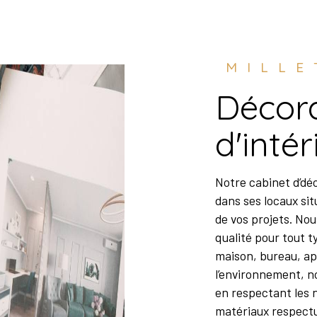
MILL
décoratrice
d'inté
Notre cabinet d’décoratrice d'intérieur vous accueille
dans ses locaux sit
de vos projets. No
qualité pour tout t
maison, bureau, a
l’environnement, no
en respectant les n
matériaux respect