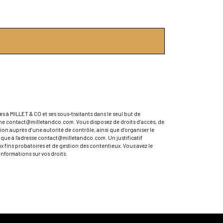
s à MILLET & CO et ses sous-traitants dans le seul but de
che contact@milletandco.com. Vous disposez de droits d’accès, de
ion auprès d’une autorité de contrôle, ainsi que d’organiser le
ique à l'adresse contact@milletandco.com. Un justificatif
 fins probatoires et de gestion des contentieux. Vous avez le
’informations sur vos droits.