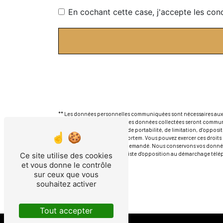
En cochant cette case, j'accepte les cond
** Les données personnelles communiquées sont nécessaires aux fin
répondre à votre message. Les données collectées seront communi
rectification, d’effacement, de portabilité, de limitation, d’oppos
sort de vos données post-mortem. Vous pouvez exercer ces droits p
d'identité pourra vous être demandé. Nous conservons vos données
droit de vous inscrire sur la liste d'opposition au démarchage tél
Ce site utilise des cookies
et vous donne le contrôle
sur ceux que vous
souhaitez activer
Tout accepter