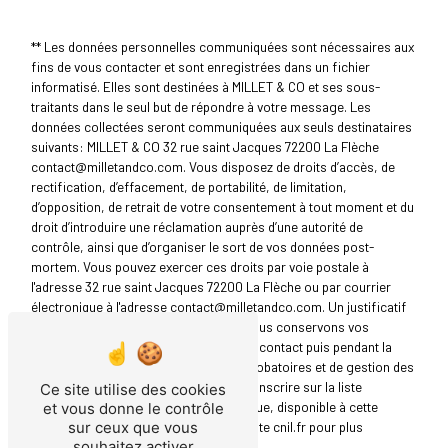
** Les données personnelles communiquées sont nécessaires aux
fins de vous contacter et sont enregistrées dans un fichier
informatisé. Elles sont destinées à MILLET & CO et ses sous-
traitants dans le seul but de répondre à votre message. Les
données collectées seront communiquées aux seuls destinataires
suivants: MILLET & CO 32 rue saint Jacques 72200 La Flèche
contact@milletandco.com. Vous disposez de droits d’accès, de
rectification, d’effacement, de portabilité, de limitation,
d’opposition, de retrait de votre consentement à tout moment et du
droit d’introduire une réclamation auprès d’une autorité de
contrôle, ainsi que d’organiser le sort de vos données post-
mortem. Vous pouvez exercer ces droits par voie postale à
l'adresse 32 rue saint Jacques 72200 La Flèche ou par courrier
électronique à l'adresse contact@milletandco.com. Un justificatif
d'identité pourra vous être demandé. Nous conservons vos
données pendant la période de prise de contact puis pendant la
durée de prescription légale aux fins probatoires et de gestion des
contentieux. Vous avez le droit de vous inscrire sur la liste
Ce site utilise des cookies
d'opposition au démarchage téléphonique, disponible à cette
et vous donne le contrôle
adresse:
Bloctel.gouv.fr
. Consultez le site cnil.fr pour plus
sur ceux que vous
souhaitez activer
d’informations sur vos droits.