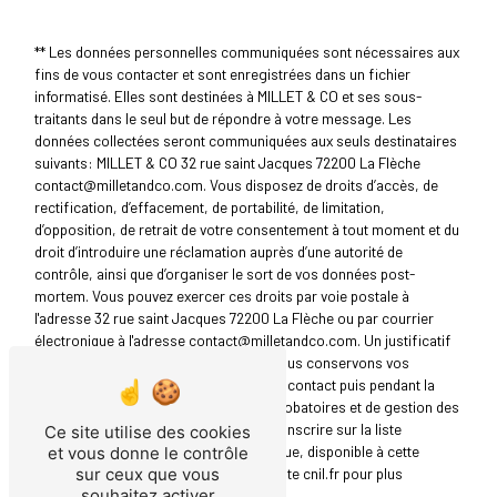
** Les données personnelles communiquées sont nécessaires aux
fins de vous contacter et sont enregistrées dans un fichier
informatisé. Elles sont destinées à MILLET & CO et ses sous-
traitants dans le seul but de répondre à votre message. Les
données collectées seront communiquées aux seuls destinataires
suivants: MILLET & CO 32 rue saint Jacques 72200 La Flèche
contact@milletandco.com. Vous disposez de droits d’accès, de
rectification, d’effacement, de portabilité, de limitation,
d’opposition, de retrait de votre consentement à tout moment et du
droit d’introduire une réclamation auprès d’une autorité de
contrôle, ainsi que d’organiser le sort de vos données post-
mortem. Vous pouvez exercer ces droits par voie postale à
l'adresse 32 rue saint Jacques 72200 La Flèche ou par courrier
électronique à l'adresse contact@milletandco.com. Un justificatif
d'identité pourra vous être demandé. Nous conservons vos
données pendant la période de prise de contact puis pendant la
durée de prescription légale aux fins probatoires et de gestion des
contentieux. Vous avez le droit de vous inscrire sur la liste
Ce site utilise des cookies
d'opposition au démarchage téléphonique, disponible à cette
et vous donne le contrôle
adresse:
Bloctel.gouv.fr
. Consultez le site cnil.fr pour plus
sur ceux que vous
souhaitez activer
d’informations sur vos droits.