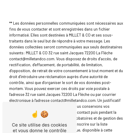
** Les données personnelles communiquées sont nécessaires aux
fins de vous contacter et sont enregistrées dans un fichier
informatisé. Elles sont destinées à MILLET & CO et ses sous-
traitants dans le seul but de répondre à votre message. Les
données collectées seront communiquées aux seuls destinataires
suivants: MILLET & CO 32 rue saint Jacques 72200 La Flèche
contact@milletandco.com. Vous disposez de droits d’accès, de
rectification, d’effacement, de portabilité, de limitation,
d’opposition, de retrait de votre consentement à tout moment et du
droit d’introduire une réclamation auprès d’une autorité de
contrôle, ainsi que d’organiser le sort de vos données post-
mortem. Vous pouvez exercer ces droits par voie postale à
l'adresse 32 rue saint Jacques 72200 La Flèche ou par courrier
électronique à l'adresse contact@milletandco.com. Un justificatif
d'identité pourra vous être demandé. Nous conservons vos
données pendant la période de prise de contact puis pendant la
durée de prescription légale aux fins probatoires et de gestion des
contentieux. Vous avez le droit de vous inscrire sur la liste
Ce site utilise des cookies
d'opposition au démarchage téléphonique, disponible à cette
et vous donne le contrôle