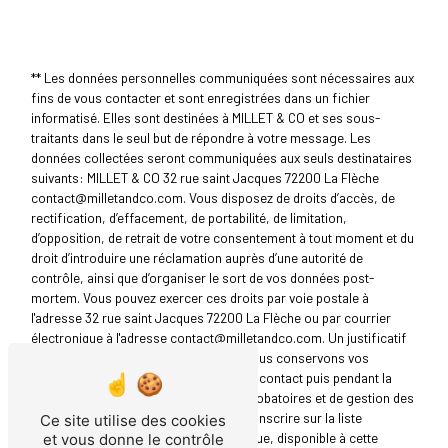
** Les données personnelles communiquées sont nécessaires aux
fins de vous contacter et sont enregistrées dans un fichier
informatisé. Elles sont destinées à MILLET & CO et ses sous-
traitants dans le seul but de répondre à votre message. Les
données collectées seront communiquées aux seuls destinataires
suivants: MILLET & CO 32 rue saint Jacques 72200 La Flèche
contact@milletandco.com. Vous disposez de droits d’accès, de
rectification, d’effacement, de portabilité, de limitation,
d’opposition, de retrait de votre consentement à tout moment et du
droit d’introduire une réclamation auprès d’une autorité de
contrôle, ainsi que d’organiser le sort de vos données post-
mortem. Vous pouvez exercer ces droits par voie postale à
l'adresse 32 rue saint Jacques 72200 La Flèche ou par courrier
électronique à l'adresse contact@milletandco.com. Un justificatif
d'identité pourra vous être demandé. Nous conservons vos
données pendant la période de prise de contact puis pendant la
durée de prescription légale aux fins probatoires et de gestion des
contentieux. Vous avez le droit de vous inscrire sur la liste
Ce site utilise des cookies
d'opposition au démarchage téléphonique, disponible à cette
et vous donne le contrôle