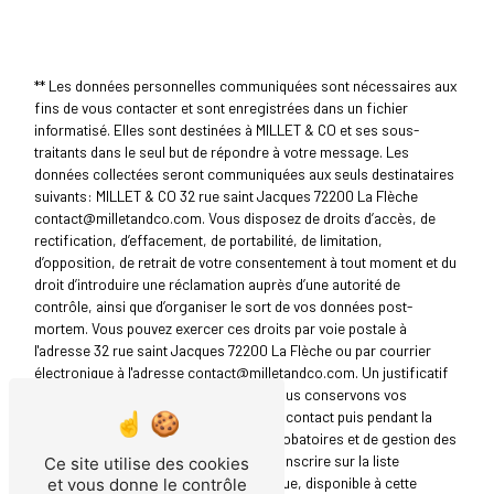
** Les données personnelles communiquées sont nécessaires aux
fins de vous contacter et sont enregistrées dans un fichier
informatisé. Elles sont destinées à MILLET & CO et ses sous-
traitants dans le seul but de répondre à votre message. Les
données collectées seront communiquées aux seuls destinataires
suivants: MILLET & CO 32 rue saint Jacques 72200 La Flèche
contact@milletandco.com. Vous disposez de droits d’accès, de
rectification, d’effacement, de portabilité, de limitation,
d’opposition, de retrait de votre consentement à tout moment et du
droit d’introduire une réclamation auprès d’une autorité de
contrôle, ainsi que d’organiser le sort de vos données post-
mortem. Vous pouvez exercer ces droits par voie postale à
l'adresse 32 rue saint Jacques 72200 La Flèche ou par courrier
électronique à l'adresse contact@milletandco.com. Un justificatif
d'identité pourra vous être demandé. Nous conservons vos
données pendant la période de prise de contact puis pendant la
durée de prescription légale aux fins probatoires et de gestion des
contentieux. Vous avez le droit de vous inscrire sur la liste
Ce site utilise des cookies
d'opposition au démarchage téléphonique, disponible à cette
et vous donne le contrôle