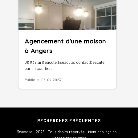
Agencement d'une maison
à Angers
J&#39;ai &eacute;t&eacute; contact&eacute;
par un courtier...
Publié le : 06-04-2023
RECHERCHES FRÉQUENTES
©
- 2026 - Tous droits réservés -
-
Vistalid
Mentions légales
Gestion des cookies