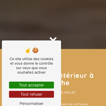
Ce site utilise des cookies
et vous donne le contrôle
sur ceux que vous
souhaitez activer
Architecte d'intérieur à
La Flèche
Tout accepter
AU SERVICE DE VOTRE PROJET
Tout refuser
Personnaliser
MILLET & CO est votre partenaire de confiance